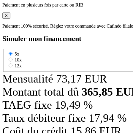
Paiement en plusieurs fois par carte ou RIB
✕
Paiement 100% sécurisé. Réglez votre commande avec Cafinéo filiale
Simuler mon financement
5x
10x
12x
Mensualité
73,17 EUR
Montant total dû
365,85 E
TAEG fixe
19,49 %
Taux débiteur fixe
17,94 %
Coût du crédit
15,86 EUR