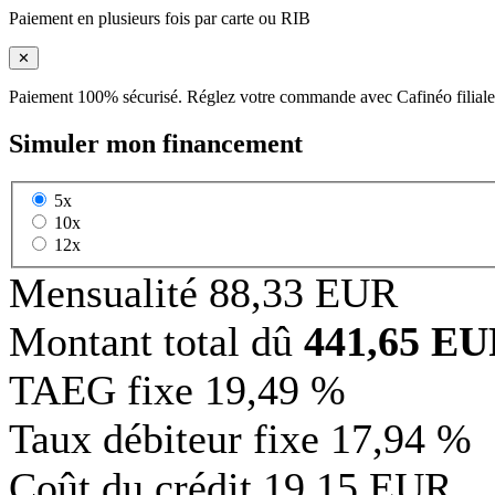
Paiement en plusieurs fois par carte ou RIB
✕
Paiement 100% sécurisé. Réglez votre commande avec Cafinéo filiale
Simuler mon financement
5x
10x
12x
Mensualité
88,33 EUR
Montant total dû
441,65 E
TAEG fixe
19,49 %
Taux débiteur fixe
17,94 %
Coût du crédit
19,15 EUR