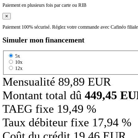
Paiement en plusieurs fois par carte ou RIB
✕
Paiement 100% sécurisé. Réglez votre commande avec Cafinéo filiale
Simuler mon financement
5x
10x
12x
Mensualité
89,89 EUR
Montant total dû
449,45 E
TAEG fixe
19,49 %
Taux débiteur fixe
17,94 %
Coût du crédit
19,46 EUR