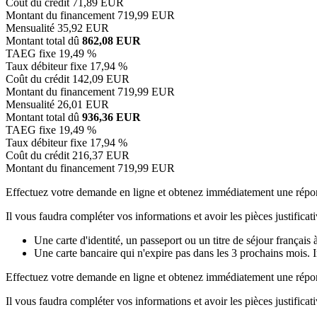
Coût du crédit
71,89 EUR
Montant du financement
719,99 EUR
Mensualité
35,92 EUR
Montant total dû
862,08 EUR
TAEG fixe
19,49 %
Taux débiteur fixe
17,94 %
Coût du crédit
142,09 EUR
Montant du financement
719,99 EUR
Mensualité
26,01 EUR
Montant total dû
936,36 EUR
TAEG fixe
19,49 %
Taux débiteur fixe
17,94 %
Coût du crédit
216,37 EUR
Montant du financement
719,99 EUR
Effectuez votre demande en ligne et obtenez immédiatement une répo
Il vous faudra compléter vos informations et avoir les pièces justificati
Une carte d'identité, un passeport ou un titre de séjour français 
Une carte bancaire qui n'expire pas dans les 3 prochains mois. 
Effectuez votre demande en ligne et obtenez immédiatement une répo
Il vous faudra compléter vos informations et avoir les pièces justificati