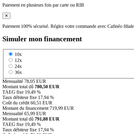
Paiement en plusieurs fois par carte ou RIB
✕
Paiement 100% sécurisé. Réglez votre commande avec Cafinéo filiale
Simuler mon financement
10x
12x
24x
36x
Mensualité
78,05 EUR
Montant total dû
780,50 EUR
TAEG fixe
19,49 %
Taux débiteur fixe
17,94 %
Coût du crédit
60,51 EUR
Montant du financement
719,99 EUR
Mensualité
65,99 EUR
Montant total dû
791,88 EUR
TAEG fixe
19,49 %
Taux débiteur fixe
17,94 %